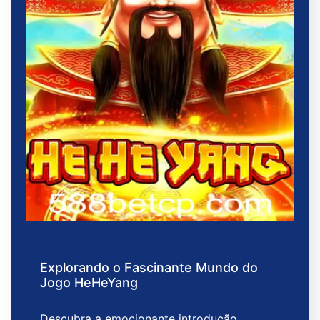
Explorando o Fascinante Mundo do
Jogo HeHeYang
Descubra a emocionante introdução,