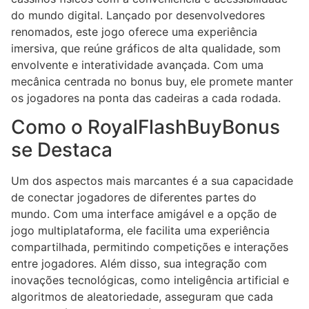
do mundo digital. Lançado por desenvolvedores
renomados, este jogo oferece uma experiência
imersiva, que reúne gráficos de alta qualidade, som
envolvente e interatividade avançada. Com uma
mecânica centrada no bonus buy, ele promete manter
os jogadores na ponta das cadeiras a cada rodada.
Como o RoyalFlashBuyBonus
se Destaca
Um dos aspectos mais marcantes é a sua capacidade
de conectar jogadores de diferentes partes do
mundo. Com uma interface amigável e a opção de
jogo multiplataforma, ele facilita uma experiência
compartilhada, permitindo competições e interações
entre jogadores. Além disso, sua integração com
inovações tecnológicas, como inteligência artificial e
algoritmos de aleatoriedade, asseguram que cada