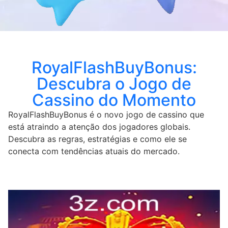
RoyalFlashBuyBonus:
Descubra o Jogo de
Cassino do Momento
RoyalFlashBuyBonus é o novo jogo de cassino que
está atraindo a atenção dos jogadores globais.
Descubra as regras, estratégias e como ele se
conecta com tendências atuais do mercado.