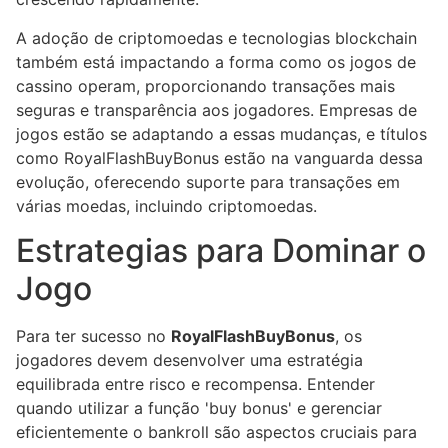
A adoção de criptomoedas e tecnologias blockchain
também está impactando a forma como os jogos de
cassino operam, proporcionando transações mais
seguras e transparência aos jogadores. Empresas de
jogos estão se adaptando a essas mudanças, e títulos
como RoyalFlashBuyBonus estão na vanguarda dessa
evolução, oferecendo suporte para transações em
várias moedas, incluindo criptomoedas.
Estrategias para Dominar o
Jogo
Para ter sucesso no
RoyalFlashBuyBonus
, os
jogadores devem desenvolver uma estratégia
equilibrada entre risco e recompensa. Entender
quando utilizar a função 'buy bonus' e gerenciar
eficientemente o bankroll são aspectos cruciais para