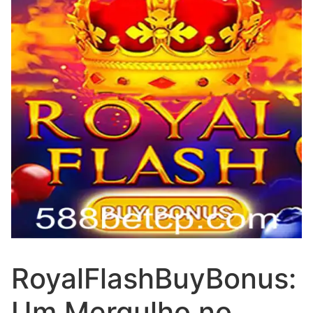
RoyalFlashBuyBonus:
Um Mergulho no