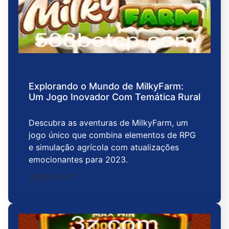
Explorando o Mundo de MilkyFarm:
Um Jogo Inovador Com Temática Rural
Descubra as aventuras de MilkyFarm, um
jogo único que combina elementos de RPG
e simulação agrícola com atualizações
emocionantes para 2023.
2026-03-11