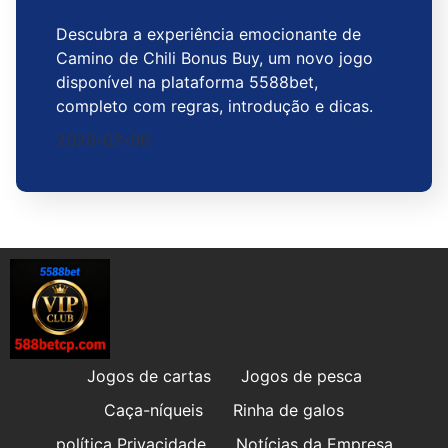
Descubra a experiência emocionante de
Camino de Chili Bonus Buy, um novo jogo
disponível na plataforma 5588bet,
completo com regras, introdução e dicas.
2026-02-06
Jogos de cartas
Jogos de pesca
Caça-níqueis
Rinha de galos
política Privacidade
Notícias da Empresa