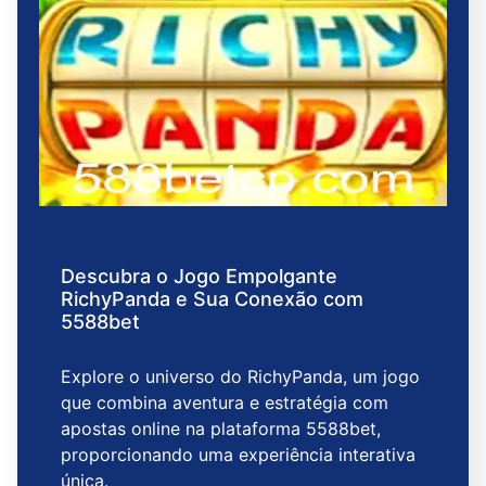
Descubra o Jogo Empolgante
RichyPanda e Sua Conexão com
5588bet
Explore o universo do RichyPanda, um jogo
que combina aventura e estratégia com
apostas online na plataforma 5588bet,
proporcionando uma experiência interativa
única.