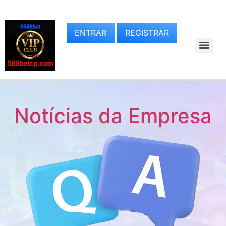
ENTRAR
REGISTRAR
Notícias da Empresa