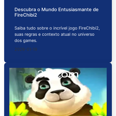
Descubra o Mundo Entusiasmante de
FireChibi2
Saiba tudo sobre o incrível jogo FireChibi2,
suas regras e contexto atual no universo
dos games.
2026-01-19