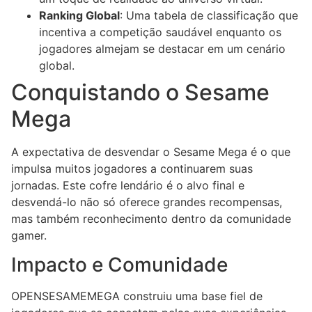
Ranking Global
: Uma tabela de classificação que
incentiva a competição saudável enquanto os
jogadores almejam se destacar em um cenário
global.
Conquistando o Sesame
Mega
A expectativa de desvendar o Sesame Mega é o que
impulsa muitos jogadores a continuarem suas
jornadas. Este cofre lendário é o alvo final e
desvendá-lo não só oferece grandes recompensas,
mas também reconhecimento dentro da comunidade
gamer.
Impacto e Comunidade
OPENSESAMEMEGA construiu uma base fiel de