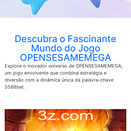
Descubra o Fascinante
Mundo do Jogo
OPENSESAMEMEGA
Explore o inovador universo de OPENSESAMEMEGA,
um jogo envolvente que combina estratégia e
diversão com a dinâmica única da palavra-chave
5588bet.