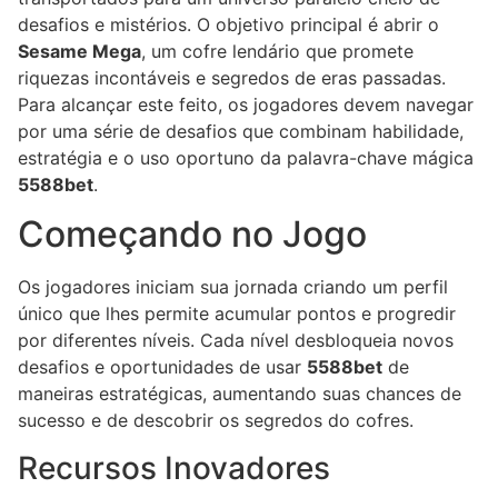
desafios e mistérios. O objetivo principal é abrir o
Sesame Mega
, um cofre lendário que promete
riquezas incontáveis e segredos de eras passadas.
Para alcançar este feito, os jogadores devem navegar
por uma série de desafios que combinam habilidade,
estratégia e o uso oportuno da palavra-chave mágica
5588bet
.
Começando no Jogo
Os jogadores iniciam sua jornada criando um perfil
único que lhes permite acumular pontos e progredir
por diferentes níveis. Cada nível desbloqueia novos
desafios e oportunidades de usar
5588bet
de
maneiras estratégicas, aumentando suas chances de
sucesso e de descobrir os segredos do cofres.
Recursos Inovadores