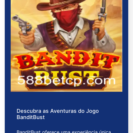
Descubra as Aventuras do Jogo
BanditBust
BanditBust oferece uma experiência única