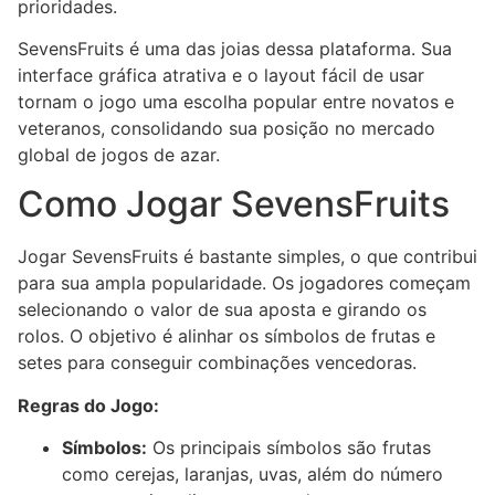
prioridades.
SevensFruits é uma das joias dessa plataforma. Sua
interface gráfica atrativa e o layout fácil de usar
tornam o jogo uma escolha popular entre novatos e
veteranos, consolidando sua posição no mercado
global de jogos de azar.
Como Jogar SevensFruits
Jogar SevensFruits é bastante simples, o que contribui
para sua ampla popularidade. Os jogadores começam
selecionando o valor de sua aposta e girando os
rolos. O objetivo é alinhar os símbolos de frutas e
setes para conseguir combinações vencedoras.
Regras do Jogo:
Símbolos:
Os principais símbolos são frutas
como cerejas, laranjas, uvas, além do número