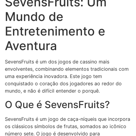
SevensFruits: Um
Mundo de
Entretenimento e
Aventura
SevensFruits é um dos jogos de cassino mais
envolventes, combinando elementos tradicionais com
uma experiência inovadora. Este jogo tem
conquistado o coração dos jogadores ao redor do
mundo, e não é difícil entender o porquê.
O Que é SevensFruits?
SevensFruits é um jogo de caça-níqueis que incorpora
os clássicos símbolos de frutas, somados ao icônico
número sete. O jogo é desenvolvido para