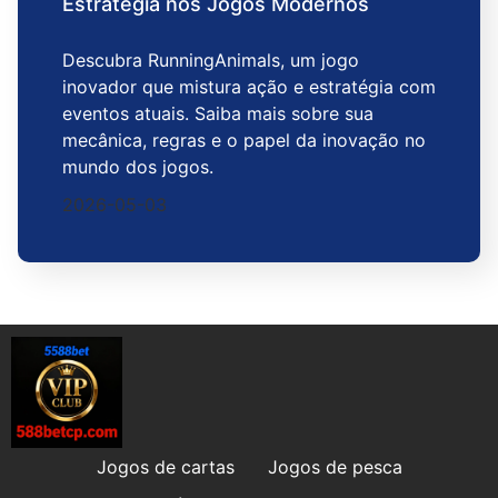
Estratégia nos Jogos Modernos
Descubra RunningAnimals, um jogo
inovador que mistura ação e estratégia com
eventos atuais. Saiba mais sobre sua
mecânica, regras e o papel da inovação no
mundo dos jogos.
2026-05-03
Jogos de cartas
Jogos de pesca