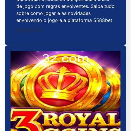
de jogo com regras envolventes. Saiba tudo
sobre como jogar e as novidades
envolvendo o jogo e a plataforma 5588bet.
2026-01-19