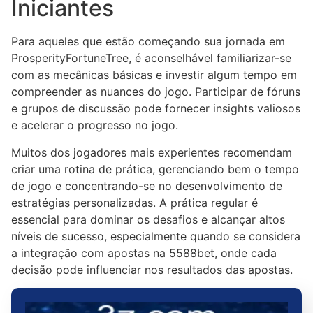
Iniciantes
Para aqueles que estão começando sua jornada em
ProsperityFortuneTree, é aconselhável familiarizar-se
com as mecânicas básicas e investir algum tempo em
compreender as nuances do jogo. Participar de fóruns
e grupos de discussão pode fornecer insights valiosos
e acelerar o progresso no jogo.
Muitos dos jogadores mais experientes recomendam
criar uma rotina de prática, gerenciando bem o tempo
de jogo e concentrando-se no desenvolvimento de
estratégias personalizadas. A prática regular é
essencial para dominar os desafios e alcançar altos
níveis de sucesso, especialmente quando se considera
a integração com apostas na 5588bet, onde cada
decisão pode influenciar nos resultados das apostas.