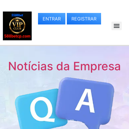
ENTRAR
REGISTRAR
Notícias da Empresa