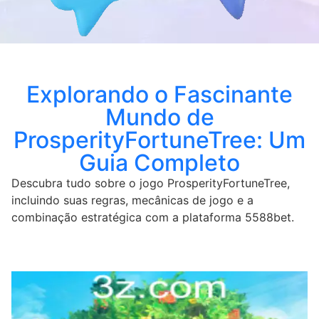
Explorando o Fascinante
Mundo de
ProsperityFortuneTree: Um
Guia Completo
Descubra tudo sobre o jogo ProsperityFortuneTree,
incluindo suas regras, mecânicas de jogo e a
combinação estratégica com a plataforma 5588bet.