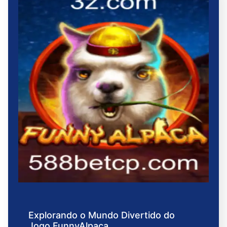
Explorando o Mundo Divertido do
Jogo FunnyAlpaca