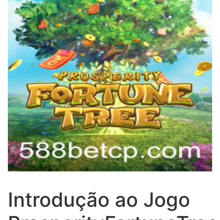
Introdução ao Jogo